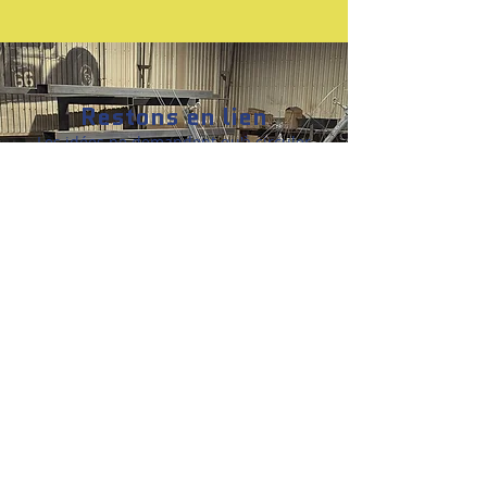
Restons en lien
Les idées ne demandent qu'à circuler
Contact
info@kadriform.com
(450) 756-2046
Atelier de
création
2940 rue de la Sablière
Sainte-Julienne